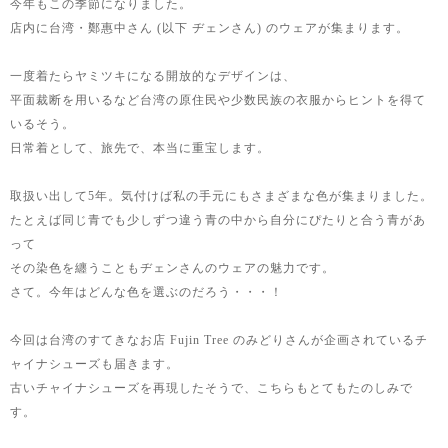
今年もこの季節になりました。
店内に台湾・鄭惠中さん (以下 ヂェンさん) のウェアが集まります。
一度着たらヤミツキになる開放的なデザインは、
平面裁断を用いるなど台湾の原住民や少数民族の衣服からヒントを得て
いるそう。
日常着として、旅先で、本当に重宝します。
取扱い出して5年。気付けば私の手元にもさまざまな色が集まりました。
たとえば同じ青でも少しずつ違う青の中から自分にぴたりと合う青があ
って
その染色を纏うこともヂェンさんのウェアの魅力です。
さて。今年はどんな色を選ぶのだろう・・・！
今回は台湾のすてきなお店 Fujin Tree のみどりさんが企画されているチ
ャイナシューズも届きます。
古いチャイナシューズを再現したそうで、こちらもとてもたのしみで
す。