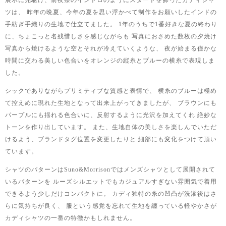
展示に先駆け、前夜祭のイントロのようにスタートを飾ったカディシャ
ツは、
昨年の晩夏、今年の夏を思い浮かべて制作をお願いしたインドの
手紡ぎ手織りの生地で仕立てました。
1年のうちで1番好きな夏の終わり
に、ちょこっと名残惜しさを感じながらも
写真におさめた数枚の夕焼け
写真から焼けるような空とそれが冷えていくような、
夜が始まる僅かな
時間に交わる美しい色合いをオレンジの縦糸とブルーの横糸で表現しま
した。
シックでありながらプリミティブな質感と表情で、
横糸のブルーは極め
て控えめに現れた生地となって出来上がってきましたが、
ブラウンにも
パープルにも揺れる色合いに、反射するように光沢を加えてくれ
絶妙な
トーンを作り出しています。
また、生地自体の美しさを楽しんでいただ
けるよう、ブランドタグ位置を変更したりと
細部にも変化をつけて頂い
ています。
シャツのパターンはSuno&Morrisonではメンズシャツとして展開されて
いるパターンを
ルーズシルエットでもカジュアルすぎない雰囲気で着用
できるよう少しだけコンパクトに。
カディ独特の糸の凹凸が洗濯後はさ
らに気持ちが良く、
服という感覚を忘れて生地を纏っている軽やかさが
カディシャツの一番の特徴かもしれません。