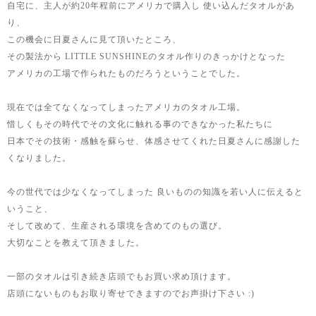
自宅に、主人が約20年程前にアメリカで購入し 使い込んだタオルがあ
り、
この機会に日夏さんに見て頂いたところ、
その製法から LITTLE SUNSHINEのタオル作りのきっかけとなった
アメリカの工場で作られたものだろうということでした。
現在では全てなくなってしまったアメリカのタオル工場。
惜しくもその時代でその文化に触れる事のできなかった私たちに
日本でその技術・感触を蘇らせ、体感させてくれた日夏さんに感謝した
くなりました。
今の世代では少なくなってしまった 良いものの知識を若い人に伝えると
いうこと、
そして改めて、生産される環境を含めてのもの選び。
大切なことを教えて頂きました。
一部のタオルは引き続き店頭でもお買い求め頂けます。
店頭にないものもお取り寄せできますのでお声掛け下さい :)