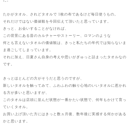
た。
たかがタオル、されどタオルで 1枚の布であるけど毎日使うもの。
それだけではない価値観を今回伝えて頂いたと思っています。
きっと、お会いすることがなければ、
この背景にある昔のカルチャーやストーリー、ロマンのような
何とも言えないタオルの価値観は、きっと私たちの年代では知らないま
ま過ごしてしまっています。
それに加え、日夏さん自身の考えや思いがぎゅっと詰まったタオルなの
です。
きっとほとんどの方がそうだと思うのですが、
新しいタオルを触ってみて、ふわふわの触り心地のいいタオルに惹かれ
る方が多いと思いますが、
このタオルは店頭に並んだ状態が一番かたい状態で、何年もかけて育っ
ていくタオル。
お買い上げ頂いた方にはきっと数ヵ月後、数年後に実感する何かがある
かと思います。