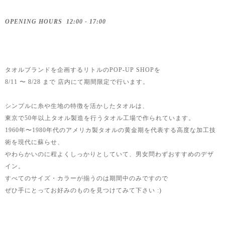
OPENING HOURS 12:00 - 17:00
タオルブランドを企画するリトルのPOP-UP SHOPを
8/11 〜 8/28 まで 店内にて期間限定で行います。
シンプルに糸や生地の特徴を活かしたタオルは、
東京で50年以上タオル製造を行うタオル工場で作られています。
1960年〜1980年代のアメリカ製タオルの黄金期を代表する高度な加工技
術を現代に蘇らせ、
やわらかいのに程よくしっかりとしていて、男女問わずおすすめのデザ
イン。
すべてのサイズ・カラーが揃うのは期間中のみですので
ぜひ手にとってお好みのものを見つけてみて下さい :)