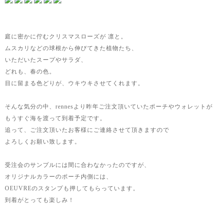
庭に密かに佇むクリスマスローズが 凛と。
ムスカリなどの球根から伸びてきた植物たち、
いただいたスープやサラダ、
どれも、春の色。
目に留まる色どりが、ウキウキさせてくれます。
そんな気分の中、rennesより昨年ご注文頂いていたポーチやウォレットが
もうすぐ海を渡って到着予定です。
追って、ご注文頂いたお客様にご連絡させて頂きますので
よろしくお願い致します。
受注会のサンプルには間に合わなかったのですが、
オリジナルカラーのポーチ内側には、
OEUVREのスタンプも押してもらっています。
到着がとっても楽しみ！