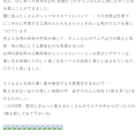
先日、はじめての台湾を訪れ 念願だったヂェンさんの工房にもやっと足
を運ぶことができました。
棚に並ぶたくさんのシャツやスカートにパンツ・・その光景は圧巻で、
にこやかに作業する工房の人たちもさらりときれいな色のウエアを身に
つけています。
何より台湾の街並や空気を感じて、ヂェンさんのウェアはその風土と気
候・街の色にとても馴染むのを実感させられ、
台湾の原住民や少数民族からインスピレーションを受けたデザインは、
暑い日を快適にたのしく過ごせるソースが自然と落とし込まれているの
だろうと思いました。
そうなると日本の暑い夏や旅先でも大変重宝するわけで・・
数えきれないほどの美しい色彩の中、必ずその人に似合う1枚を見つける
のもたのしい。
この4日間、贅沢にぎゅっと集まるたくさんのウエアの中からぴったりの
1枚を探してみて下さいね。