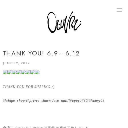
THANK YOU! 6.9 - 6.12
JUNE 19, 2017
THANK YOU FOR SHARING :)
@chigo_shop
/
@privee_charmdeco_nail
/
@apoco730
/
@umyy0k