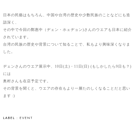
日本の民藝はもちろん、中国や台湾の歴史や少数民族のことなどにも造
詣深く、
その中で今回の鄭惠中（ヂェン・ホェヂョン)さんのウエアも日本に紹介
されています。
台湾の民族の歴史や背景について知ることで、私もより興味深くなりま
した。
ヂェンさんのウエア展示中、10日(土)・11日(日) (もしかしたら9日も？)
には
奥村さんも在店予定です。
その背景を聞くと、ウエアの存在もより一層たのしくなることだと思い
ます :)
LABEL :
EVENT