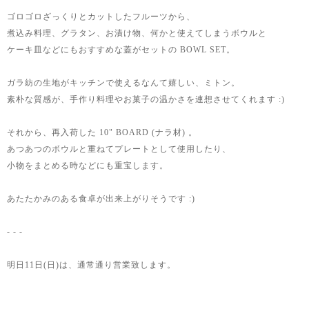
ゴロゴロざっくりとカットしたフルーツから、
煮込み料理、グラタン、お漬け物、何かと使えてしまうボウルと
ケーキ皿などにもおすすめな蓋がセットの BOWL SET。
ガラ紡の生地がキッチンで使えるなんて嬉しい、ミトン。
素朴な質感が、手作り料理やお菓子の温かさを連想させてくれます :)
それから、再入荷した 10" BOARD (ナラ材) 。
あつあつのボウルと重ねてプレートとして使用したり、
小物をまとめる時などにも重宝します。
あたたかみのある食卓が出来上がりそうです :)
- - -
明日11日(日)は、通常通り営業致します。