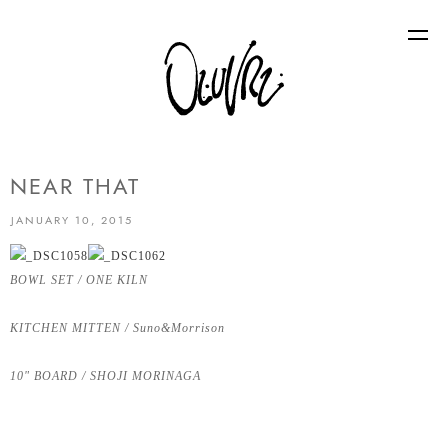
NEAR THAT
JANUARY 10, 2015
BOWL SET / ONE KILN
KITCHEN MITTEN / Suno&Morrison
10" BOARD / SHOJI MORINAGA