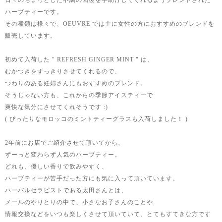
日々のちょっとした不調の回復を手助けしてくれるようブレンドされた
ハーブティーです。
その種類は様々で、OEUVRE では主に女性の方におすすめのブレンドを
販売しています。
初めて入荷した " REFRESH GINGER MINT " は、
むかつきをすっきりさせてくれるので、
つわりのある妊婦さんにもおすすめのブレンド。
そうじゃない方も、これからの季節アイスティーで
爽快な気分にさせてくれそうです :)
( ぴったりなモロッコのミントティーグラスも入荷しました！ )
2年前にお店でご紹介させて頂いてから、
ずーっと変わらず人気のハーブティー。
どれも、優しい香りで飲みやすく、
ハーブティーが苦手だった方にも気に入って頂いています。
ハーバルセラピストである太田さんとは、
メールのやりとりの中で、小さなお子さんのことや
情報交換などをいつも楽しくさせて頂いていて、とてもすてきな方です