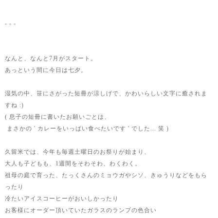
- - -
なんと、なんと7月がスタート。
あっという間に今日は七夕。
湿気の中、笹にさがった短冊が涼しげで、かわいらしい文字に癒されま
すね :)
( 息子の短冊に書いたお願いごとは、
まさかの ' カレーをいっぱい食べたいです ' でした... 笑 )
久留米では、今年も毎週土曜日のお祭りが始まり、
大人も子どもも、1週間をそわそわ、わくわく。
祖母の庭で育った、たっくさんのミョウガやシソ、きゅうりなどをもら
ったり
冷たいアイスコーヒーがおいしかったり
お客様にオーダー頂いていたガラスのランプの色合い