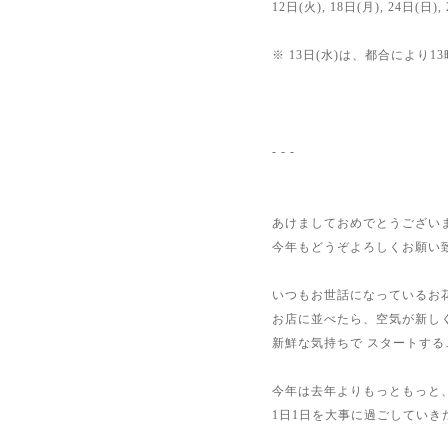
12日(火), 18日(月), 24日(日),
※ 13日(水)は、都合により
- - -
あけましておめでとうござい
今年もどうぞよろしくお願い
いつもお世話になっているお
お店に並べたら、空気が新し
新鮮な気持ちで スタートす
今年は去年よりもっともっと
1日1日を大事に過ごしていき