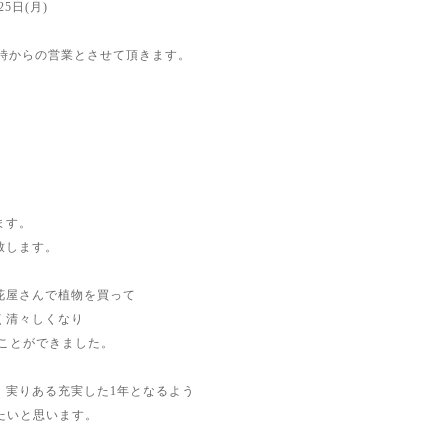
 25日(月)
13時からの営業とさせて頂きます。
ます。
致します。
花屋さんで植物を買って
く清々しくなり
ることができました。
、実りある充実した1年となるよう
たいと思います。