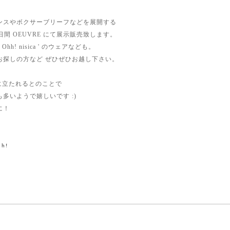
ンスやボクサーブリーフなどを展開する
を3日間 OEUVRE にて展示販売致します。
h! nisica ' のウェアなども。
お探しの方など ぜひぜひお越し下さい。
頭に立たれるとのことで
多いようで嬉しいです :)
に！
h!