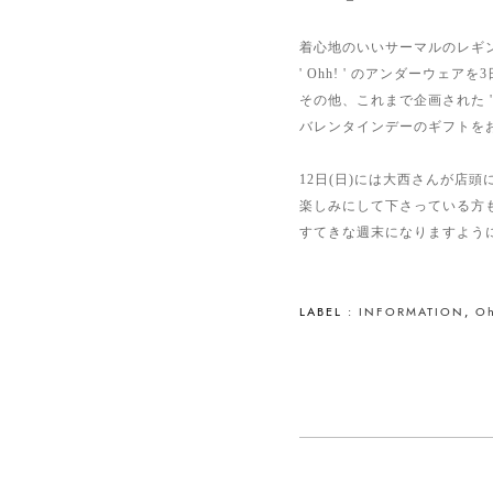
着心地のいいサーマルのレギ
' Ohh! ' のアンダーウェア
その他、これまで企画された ' Oh
バレンタインデーのギフトを
12日(日)には大西さんが店
楽しみにして下さっている方も
すてきな週末になりますよう
LABEL :
INFORMATION
,
Oh