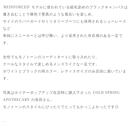
'REINFORCED' モデルに使われている硫化染めのブラックキャンバスは
履き込むことで褪色で墨黒のような風合いを楽しめ、
サイドのラバーガードやミリタリーブーツにも採用されるシューレース
など
単純にスニーカーとは呼び難い、より追求された存在感のある一足で
す。
女性でもモノトーンのコーディネートに取り入れたり、
クールなスタイルで楽しめるメンズライクな一足です。
ホワイトとブラックの両カラー、レディスサイズのみ店頭に届いていま
す。
写真はホリデーポップアップ在店時に購入下さった COLD SPRING
APOTHECARY の長田さん。
モノトーンのスタイルにぴったりでとってもかっこよかったです◎
-