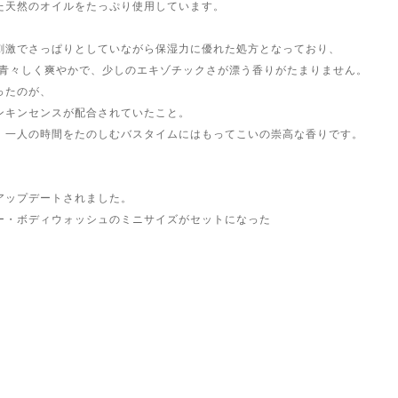
た天然のオイルをたっぷり使用しています。
刺激でさっぱりとしていながら保湿力に優れた処方となっており、
の提案する青々しく爽やかで、少しのエキゾチックさが漂う香りがたまりません。
ったのが、
ンキンセンスが配合されていたこと。
、一人の時間をたのしむバスタイムにはもってこいの崇高な香りです。
アップデートされました。
ー・ボディウォッシュのミニサイズがセットになった