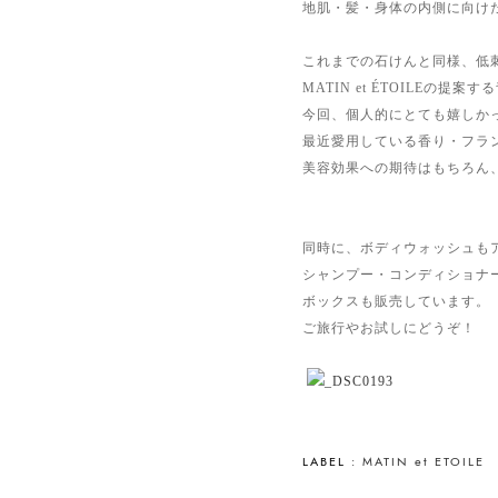
地肌・髪・身体の内側に向け
これまでの石けんと同様、低
MATIN et ÉTOILE
今回、個人的にとても嬉しか
最近愛用している香り・フラ
美容効果への期待はもちろん
同時に、ボディウォッシュも
シャンプー・コンディショナ
ボックスも販売しています。
ご旅行やお試しにどうぞ！
LABEL :
MATIN et ETOILE