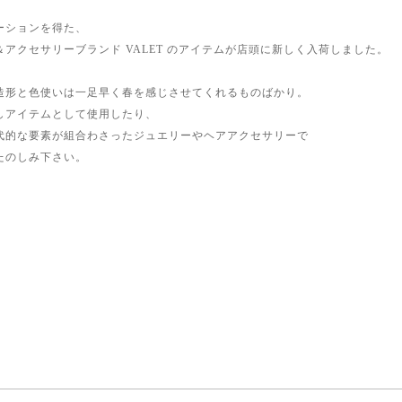
ーションを得た、
アクセサリーブランド VALET のアイテムが店頭に新しく入荷しました。
造形と色使いは一足早く春を感じさせてくれるものばかり。
しアイテムとして使用したり、
代的な要素が組合わさったジュエリーやヘアアクセサリーで
たのしみ下さい。