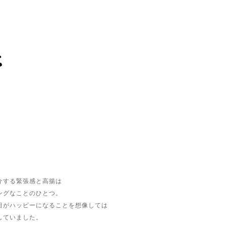
介する緊張感と高揚は
ングなことのひとつ。
日がハッピーになることを想像しては
していました。