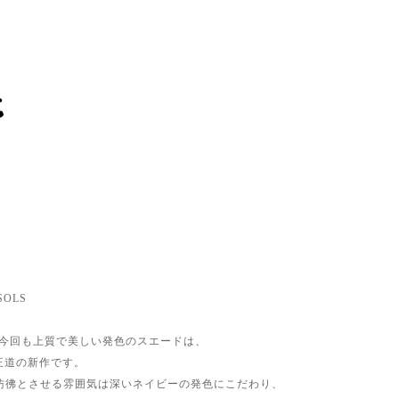
 SOLS
に続き今回も上質で美しい発色のスエードは、
 王道の新作です。
彷彿とさせる雰囲気は深いネイビーの発色にこだわり、