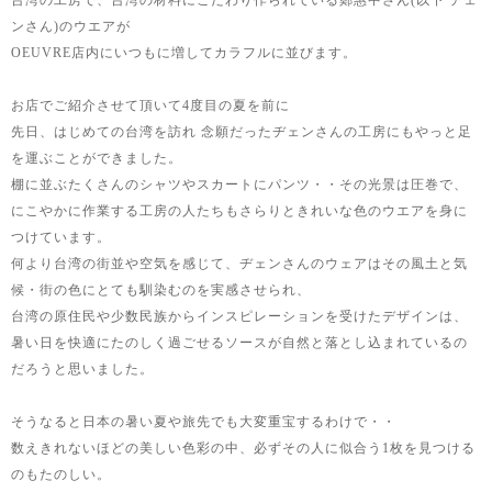
台湾の工房で、台湾の材料にこだわり作られている鄭惠中さん(以下 ヂェ
ンさん)のウエアが
OEUVRE店内にいつもに増してカラフルに並びます。
お店でご紹介させて頂いて4度目の夏を前に
先日、はじめての台湾を訪れ 念願だったヂェンさんの工房にもやっと足
を運ぶことができました。
棚に並ぶたくさんのシャツやスカートにパンツ・・その光景は圧巻で、
にこやかに作業する工房の人たちもさらりときれいな色のウエアを身に
つけています。
何より台湾の街並や空気を感じて、ヂェンさんのウェアはその風土と気
候・街の色にとても馴染むのを実感させられ、
台湾の原住民や少数民族からインスピレーションを受けたデザインは、
暑い日を快適にたのしく過ごせるソースが自然と落とし込まれているの
だろうと思いました。
そうなると日本の暑い夏や旅先でも大変重宝するわけで・・
数えきれないほどの美しい色彩の中、必ずその人に似合う1枚を見つける
のもたのしい。