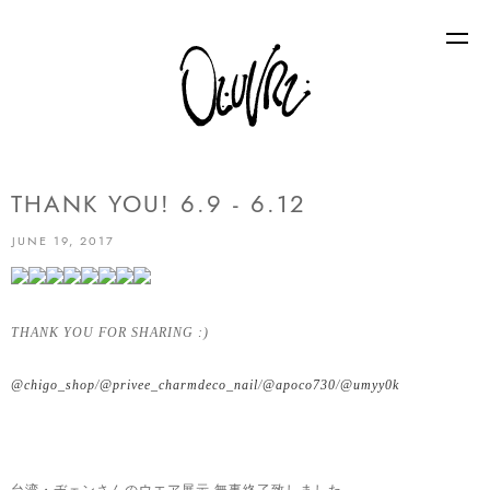
THANK YOU! 6.9 - 6.12
JUNE 19, 2017
THANK YOU FOR SHARING :)
@chigo_shop
/
@privee_charmdeco_nail
/
@apoco730
/
@umyy0k